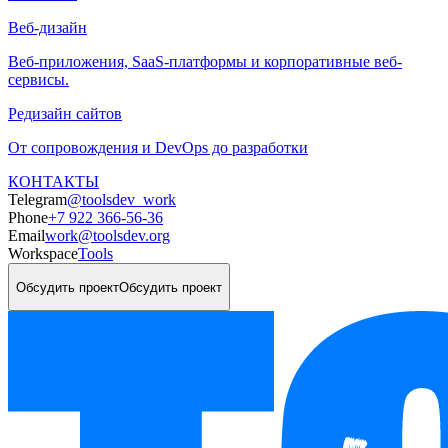
Веб-дизайн
Веб-приложения, SaaS-платформы и корпоративные веб-
сервисы.
Редизайн сайтов
От сопровождения и DevOps до разработки
КОНТАКТЫ
Telegram
@toolsdev_work
Phone
+7 922 366-56-36
Email
work@toolsdev.org
Workspace
Tools
Обсудить проект
Обсудить проект