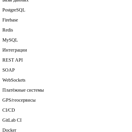
PostgreSQL
Firebase
Redis
MySQL
Интеграции
REST API
SOAP
WebSockets
Платёжные системы
GPS/геосервисы
CI/CD
GitLab CI
Docker