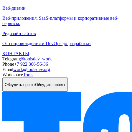
Веб-дизайн
Веб-приложения, SaaS-платформы и корпоративные веб-
сервисы.
Редизайн сайтов
От сопровождения и DevOps до разработки
КОНТАКТЫ
Telegram
@toolsdev_work
Phone
+7 922 366-56-36
Email
work@toolsdev.org
Workspace
Tools
Обсудить проект
Обсудить проект