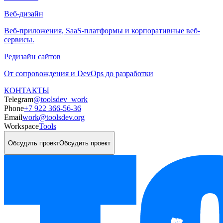
Веб-дизайн
Веб-приложения, SaaS-платформы и корпоративные веб-
сервисы.
Редизайн сайтов
От сопровождения и DevOps до разработки
КОНТАКТЫ
Telegram
@toolsdev_work
Phone
+7 922 366-56-36
Email
work@toolsdev.org
Workspace
Tools
Обсудить проект
Обсудить проект