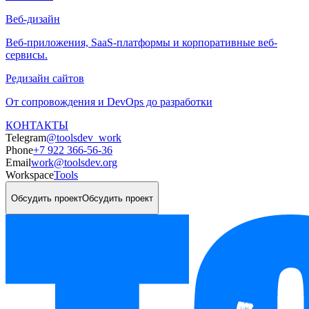
Веб-дизайн
Веб-приложения, SaaS-платформы и корпоративные веб-
сервисы.
Редизайн сайтов
От сопровождения и DevOps до разработки
КОНТАКТЫ
Telegram
@toolsdev_work
Phone
+7 922 366-56-36
Email
work@toolsdev.org
Workspace
Tools
Обсудить проект
Обсудить проект