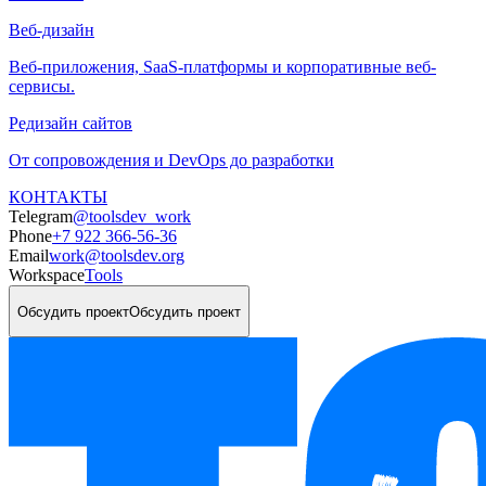
Веб-дизайн
Веб-приложения, SaaS-платформы и корпоративные веб-
сервисы.
Редизайн сайтов
От сопровождения и DevOps до разработки
КОНТАКТЫ
Telegram
@toolsdev_work
Phone
+7 922 366-56-36
Email
work@toolsdev.org
Workspace
Tools
Обсудить проект
Обсудить проект